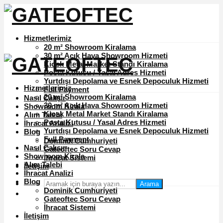
Hizmetlerimiz
20 m² Showroom Kiralama
30 m² Açık Hava Showroom Hizmeti
Kiosk Metal Market Standı Kiralama
Posta Kutusu / Yasal Adres Hizmeti
Yurtdışı Depolama ve Esnek Depoculuk Hizmeti
Hizmetlerimiz
Full Payment
20 m² Showroom Kiralama
Nasıl Çalışır
30 m² Açık Hava Showroom Hizmeti
Showroom Kirala
Kiosk Metal Market Standı Kiralama
Alım Talebi
Posta Kutusu / Yasal Adres Hizmeti
İhracat Analizi
Yurtdışı Depolama ve Esnek Depoculuk Hizmeti
Blog
Full Payment
Dominik Cumhuriyeti
Nasıl Çalışır
Gateoftec Soru Cevap
Showroom Kirala
İhracat Sistemi
Alım Talebi
İletişim
İhracat Analizi
Blog
Arama
Dominik Cumhuriyeti
Gateoftec Soru Cevap
İhracat Sistemi
İletişim