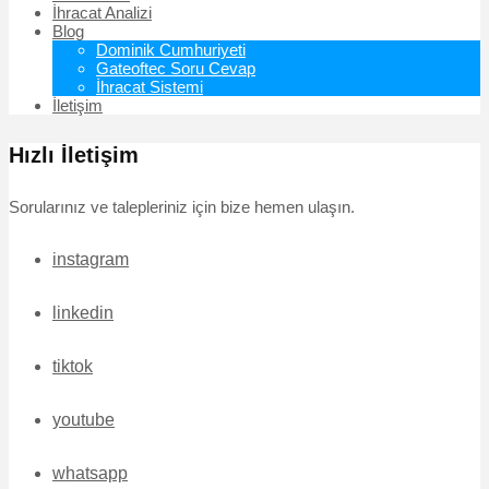
İhracat Analizi
Blog
Dominik Cumhuriyeti
Gateoftec Soru Cevap
İhracat Sistemi
İletişim
Hızlı İletişim
Sorularınız ve talepleriniz için bize hemen ulaşın.
instagram
linkedin
tiktok
youtube
whatsapp