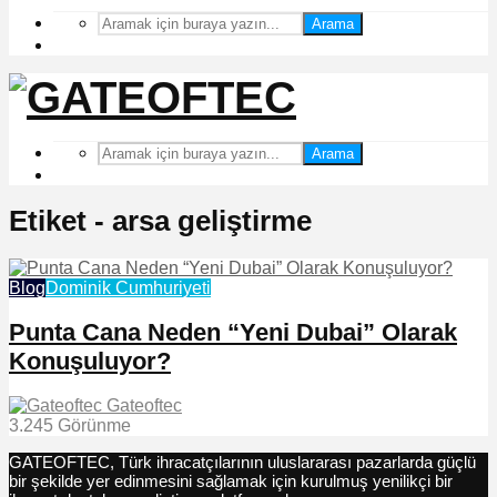
Arama
Arama
Etiket - arsa geliştirme
Blog
Dominik Cumhuriyeti
Punta Cana Neden “Yeni Dubai” Olarak
Konuşuluyor?
Gateoftec
3.245 Görünme
GATEOFTEC, Türk ihracatçılarının uluslararası pazarlarda güçlü
bir şekilde yer edinmesini sağlamak için kurulmuş yenilikçi bir