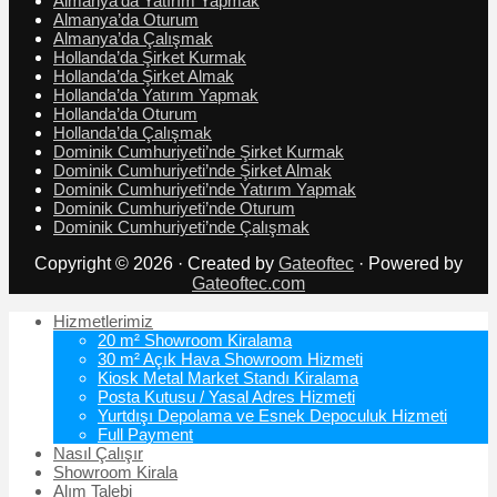
Almanya’da Yatırım Yapmak
Almanya’da Oturum
Almanya’da Çalışmak
Hollanda’da Şirket Kurmak
Hollanda’da Şirket Almak
Hollanda’da Yatırım Yapmak
Hollanda’da Oturum
Hollanda’da Çalışmak
Dominik Cumhuriyeti’nde Şirket Kurmak
Dominik Cumhuriyeti’nde Şirket Almak
Dominik Cumhuriyeti’nde Yatırım Yapmak
Dominik Cumhuriyeti’nde Oturum
Dominik Cumhuriyeti’nde Çalışmak
Copyright © 2026 · Created by
Gateoftec
· Powered by
Gateoftec.com
Hizmetlerimiz
20 m² Showroom Kiralama
30 m² Açık Hava Showroom Hizmeti
Kiosk Metal Market Standı Kiralama
Posta Kutusu / Yasal Adres Hizmeti
Yurtdışı Depolama ve Esnek Depoculuk Hizmeti
Full Payment
Nasıl Çalışır
Showroom Kirala
Alım Talebi