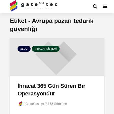
Etiket - Avrupa pazarı tedarik
güvenliği
BLOG
İHRACAT SISTEMI
İhracat 365 Gün Süren Bir
Operasyondur
Gateoftec
7.855 Görünme