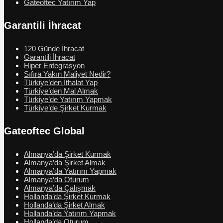
Gateoftec Yatırım Yap
Garantili İhracat
120 Günde İhracat
Garantili İhracat
Hiper Entegrasyon
Sıfıra Yakın Maliyet Nedir?
Türkiye’den İthalat Yap
Türkiye’den Mal Almak
Türkiye’de Yatırım Yapmak
Türkiye’de Şirket Kurmak
Gateoftec Global
Almanya’da Şirket Kurmak
Almanya’da Şirket Almak
Almanya’da Yatırım Yapmak
Almanya’da Oturum
Almanya’da Çalışmak
Hollanda’da Şirket Kurmak
Hollanda’da Şirket Almak
Hollanda’da Yatırım Yapmak
Hollanda’da Oturum