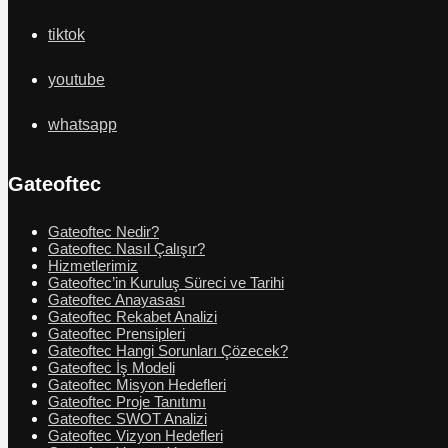
tiktok
youtube
whatsapp
Gateoftec
Gateoftec Nedir?
Gateoftec Nasıl Çalışır?
Hizmetlerimiz
Gateoftec’in Kuruluş Süreci ve Tarihi
Gateoftec Anayasası
Gateoftec Rekabet Analizi
Gateoftec Prensipleri
Gateoftec Hangi Sorunları Çözecek?
Gateoftec İş Modeli
Gateoftec Misyon Hedefleri
Gateoftec Proje Tanıtımı
Gateoftec SWOT Analizi
Gateoftec Vizyon Hedefleri