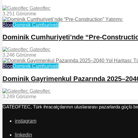
Gateoftec
3.251 Görünme
Blog
Dominik Cumhuriyeti
Dominik Cumhuriyeti’nde “Pre-Constructio
Gateoftec
3.246 Görünme
Blog
Dominik Cumhuriyeti
Dominik Gayrimenkul Pazarında 2025–2040 Yo
Gateoftec
3.249 Görünme
GATEOFTEC, Türk ihracatçılarının uluslararası pazarlarda güçlü bir 
instagram
linkedin