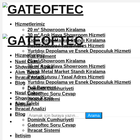
Hizmetlerimiz
20 m² Showroom Kiralama
30 m² Açık Hava Showroom Hizmeti
Kiosk Metal Market Standı Kiralama
Posta Kutusu / Yasal Adres Hizmeti
Yurtdışı Depolama ve Esnek Depoculuk Hizmeti
Hizmetlerimiz
Full Payment
20 m² Showroom Kiralama
Nasıl Çalışır
30 m² Açık Hava Showroom Hizmeti
Showroom Kirala
Kiosk Metal Market Standı Kiralama
Alım Talebi
Posta Kutusu / Yasal Adres Hizmeti
İhracat Analizi
Yurtdışı Depolama ve Esnek Depoculuk Hizmeti
Blog
Full Payment
Dominik Cumhuriyeti
Nasıl Çalışır
Gateoftec Soru Cevap
Showroom Kirala
İhracat Sistemi
Alım Talebi
İletişim
İhracat Analizi
Blog
Arama
Dominik Cumhuriyeti
Gateoftec Soru Cevap
İhracat Sistemi
İletişim