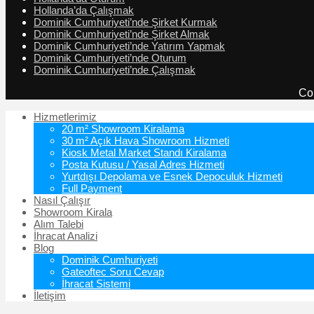
Hollanda’da Çalışmak
Dominik Cumhuriyeti’nde Şirket Kurmak
Dominik Cumhuriyeti’nde Şirket Almak
Dominik Cumhuriyeti’nde Yatırım Yapmak
Dominik Cumhuriyeti’nde Oturum
Dominik Cumhuriyeti’nde Çalışmak
Co
Hizmetlerimiz
20 m² Showroom Kiralama
30 m² Açık Hava Showroom Hizmeti
Kiosk Metal Market Standı Kiralama
Posta Kutusu / Yasal Adres Hizmeti
Yurtdışı Depolama ve Esnek Depoculuk Hizmeti
Full Payment
Nasıl Çalışır
Showroom Kirala
Alım Talebi
İhracat Analizi
Blog
Dominik Cumhuriyeti
Gateoftec Soru Cevap
İhracat Sistemi
İletişim