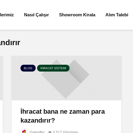
lerimiz
Nasıl Çalışır
Showroom Kirala
Alım Talebi
ndırır
BLOG
İHRACAT SISTEMI
İhracat bana ne zaman para
kazandırır?
Gateoftec
5.517 Görünme