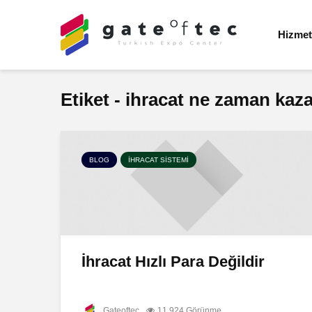
Hizmet
Etiket - ihracat ne zaman kaza
BLOG
İHRACAT SISTEMI
İhracat Hızlı Para Değildir
Gateoftec
11.924 Görünme