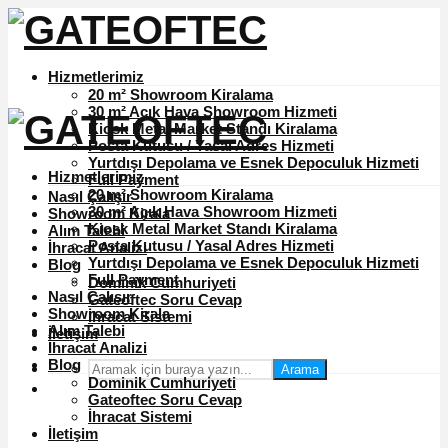
Hizmetlerimiz
20 m² Showroom Kiralama
30 m² Açık Hava Showroom Hizmeti
Kiosk Metal Market Standı Kiralama
Posta Kutusu / Yasal Adres Hizmeti
Yurtdışı Depolama ve Esnek Depoculuk Hizmeti
Hizmetlerimiz
Full Payment
20 m² Showroom Kiralama
Nasıl Çalışır
30 m² Açık Hava Showroom Hizmeti
Showroom Kirala
Kiosk Metal Market Standı Kiralama
Alım Talebi
Posta Kutusu / Yasal Adres Hizmeti
İhracat Analizi
Yurtdışı Depolama ve Esnek Depoculuk Hizmeti
Blog
Full Payment
Dominik Cumhuriyeti
Nasıl Çalışır
Gateoftec Soru Cevap
Showroom Kirala
İhracat Sistemi
Alım Talebi
İletişim
İhracat Analizi
Blog
Arama
Dominik Cumhuriyeti
Gateoftec Soru Cevap
İhracat Sistemi
İletişim