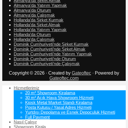
Almanya’da Şirket Almak
Almanya’da Yatırım Yapmak
Almanya’da Oturum
Almanya’da Çalışmak
Hollanda’da Şirket Kurmak
Hollanda’da Şirket Almak
Hollanda’da Yatırım Yapmak
Hollanda’da Oturum
Hollanda’da Çalışmak
Dominik Cumhuriyeti’nde Şirket Kurmak
Dominik Cumhuriyeti’nde Şirket Almak
Dominik Cumhuriyeti’nde Yatırım Yapmak
Dominik Cumhuriyeti’nde Oturum
Dominik Cumhuriyeti’nde Çalışmak
Copyright © 2026 · Created by
Gateoftec
· Powered by
Gateoftec.com
Hizmetlerimiz
20 m² Showroom Kiralama
30 m² Açık Hava Showroom Hizmeti
Kiosk Metal Market Standı Kiralama
Posta Kutusu / Yasal Adres Hizmeti
Yurtdışı Depolama ve Esnek Depoculuk Hizmeti
Full Payment
Nasıl Çalışır
Showroom Kirala