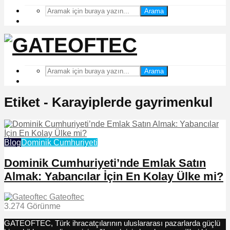
Arama
Arama
Etiket - Karayiplerde gayrimenkul
Blog
Dominik Cumhuriyeti
Dominik Cumhuriyeti’nde Emlak Satın
Almak: Yabancılar İçin En Kolay Ülke mi?
Gateoftec
3.274 Görünme
GATEOFTEC, Türk ihracatçılarının uluslararası pazarlarda güçlü