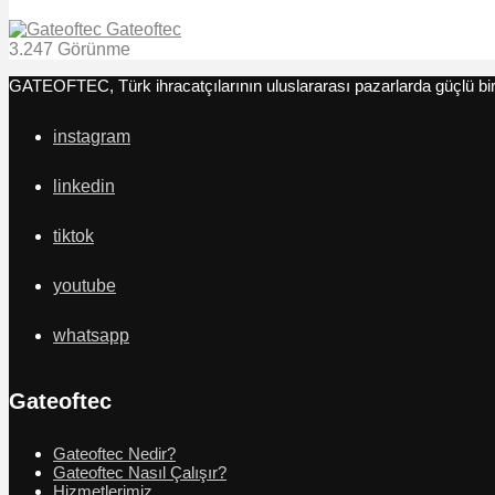
Gateoftec
3.247 Görünme
GATEOFTEC, Türk ihracatçılarının uluslararası pazarlarda güçlü bir 
instagram
linkedin
tiktok
youtube
whatsapp
Gateoftec
Gateoftec Nedir?
Gateoftec Nasıl Çalışır?
Hizmetlerimiz