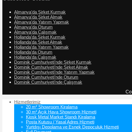
Almanya’da Şirket Kurmak
Almanya’da Şirket Almak
Almanya’da Yatırım Yapmak
Almanya’da Oturum
Almanya’da Çalışmak
Hollanda’da Şirket Kurmak
Hollanda’da Şirket Almak
Hollanda’da Yatırım Yapmak
Hollanda’da Oturum
Hollanda’da Çalışmak
Dominik Cumhuriyeti’nde Şirket Kurmak
Dominik Cumhuriyeti’nde Şirket Almak
Dominik Cumhuriyeti’nde Yatırım Yapmak
Dominik Cumhuriyeti’nde Oturum
Dominik Cumhuriyeti’nde Çalışmak
Co
Hizmetlerimiz
20 m² Showroom Kiralama
30 m² Açık Hava Showroom Hizmeti
Kiosk Metal Market Standı Kiralama
Posta Kutusu / Yasal Adres Hizmeti
Yurtdışı Depolama ve Esnek Depoculuk Hizmeti
Full Payment