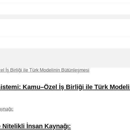
stemi: Kamu–Özel İş Birliği ile Türk Model
Nitelikli İnsan Kaynağı: