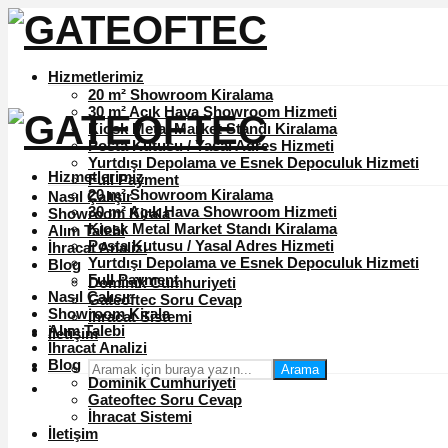
Hizmetlerimiz
20 m² Showroom Kiralama
30 m² Açık Hava Showroom Hizmeti
Kiosk Metal Market Standı Kiralama
Posta Kutusu / Yasal Adres Hizmeti
Yurtdışı Depolama ve Esnek Depoculuk Hizmeti
Hizmetlerimiz
Full Payment
20 m² Showroom Kiralama
Nasıl Çalışır
30 m² Açık Hava Showroom Hizmeti
Showroom Kirala
Kiosk Metal Market Standı Kiralama
Alım Talebi
Posta Kutusu / Yasal Adres Hizmeti
İhracat Analizi
Yurtdışı Depolama ve Esnek Depoculuk Hizmeti
Blog
Full Payment
Dominik Cumhuriyeti
Nasıl Çalışır
Gateoftec Soru Cevap
Showroom Kirala
İhracat Sistemi
Alım Talebi
İletişim
İhracat Analizi
Blog
Arama
Dominik Cumhuriyeti
Gateoftec Soru Cevap
İhracat Sistemi
İletişim