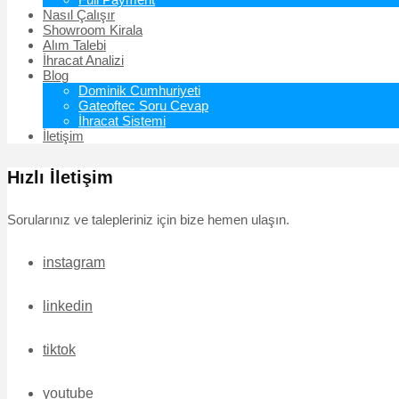
Nasıl Çalışır
Showroom Kirala
Alım Talebi
İhracat Analizi
Blog
Dominik Cumhuriyeti
Gateoftec Soru Cevap
İhracat Sistemi
İletişim
Hızlı İletişim
Sorularınız ve talepleriniz için bize hemen ulaşın.
instagram
linkedin
tiktok
youtube