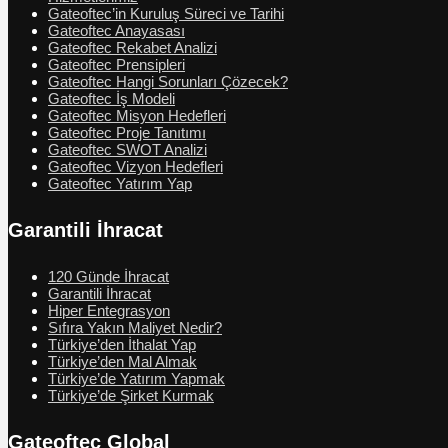
Gateoftec’in Kuruluş Süreci ve Tarihi
Gateoftec Anayasası
Gateoftec Rekabet Analizi
Gateoftec Prensipleri
Gateoftec Hangi Sorunları Çözecek?
Gateoftec İş Modeli
Gateoftec Misyon Hedefleri
Gateoftec Proje Tanıtımı
Gateoftec SWOT Analizi
Gateoftec Vizyon Hedefleri
Gateoftec Yatırım Yap
Garantili İhracat
120 Günde İhracat
Garantili İhracat
Hiper Entegrasyon
Sıfıra Yakın Maliyet Nedir?
Türkiye’den İthalat Yap
Türkiye’den Mal Almak
Türkiye’de Yatırım Yapmak
Türkiye’de Şirket Kurmak
Gateoftec Global