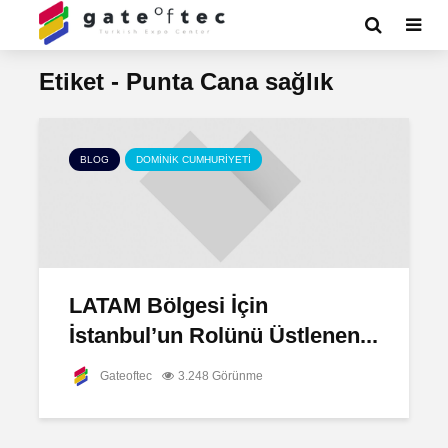
Etiket - Punta Cana sağlık
BLOG
DOMINIK CUMHURIYETI
LATAM Bölgesi İçin
İstanbul’un Rolünü Üstlenen...
Gateoftec
3.248 Görünme