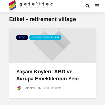
Etiket - retirement village
BLOG
DOMINIK CUMHURIYETI
Yaşam Köyleri: ABD ve
Avrupa Emeklilerinin Yeni...
Gateoftec
3.250 Görünme