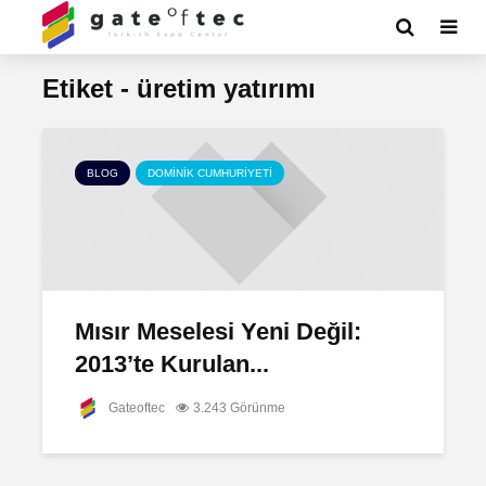
Etiket - üretim yatırımı
BLOG
DOMINIK CUMHURIYETI
Mısır Meselesi Yeni Değil:
2013’te Kurulan...
Gateoftec
3.243 Görünme