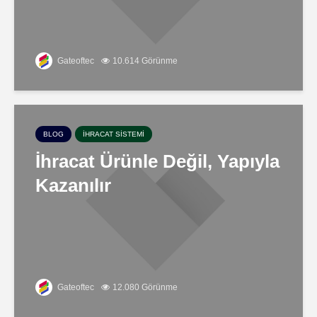
Gateoftec
10.614 Görünme
BLOG
İHRACAT SISTEMI
İhracat Ürünle Değil, Yapıyla
Kazanılır
Gateoftec
12.080 Görünme