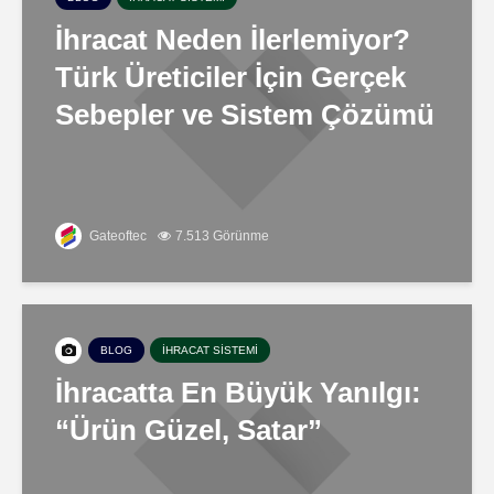
İhracat Neden İlerlemiyor?
Türk Üreticiler İçin Gerçek
Sebepler ve Sistem Çözümü
Gateoftec
7.513 Görünme
BLOG
İHRACAT SISTEMI
İhracatta En Büyük Yanılgı:
“Ürün Güzel, Satar”