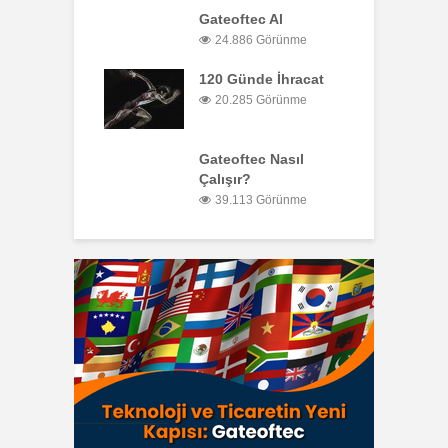
Gateoftec Al
24.886 Görünme
120 Günde İhracat
20.285 Görünme
Gateoftec Nasıl
Çalışır?
39.113 Görünme