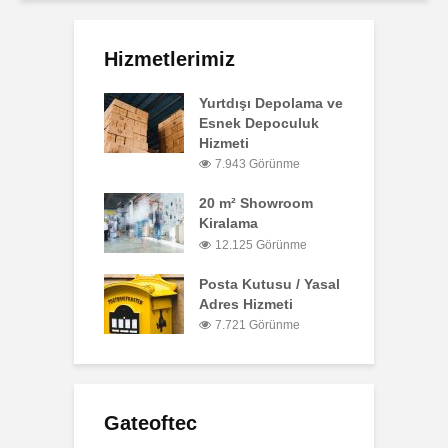
Hizmetlerimiz
Yurtdışı Depolama ve
Esnek Depoculuk
Hizmeti
7.943 Görünme
20 m² Showroom
Kiralama
12.125 Görünme
Posta Kutusu / Yasal
Adres Hizmeti
7.721 Görünme
Gateoftec