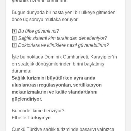
şeffaflık
üzerine kuruludur.
Bugün dünyada bir hasta yeni bir ülkeye gitmeden
önce üç soruyu mutlaka soruyor:
1️⃣
Bu ülke güvenli mi?
2️⃣
Sağlık sistemi kim tarafından denetleniyor?
3️⃣
Doktorlara ve kliniklere nasıl güvenebilirim?
İşte bu noktada Dominik Cumhuriyeti, Karayipler’in
en stratejik dönüşümlerinden birini başlatmış
durumda:
Sağlık turizmini büyütürken aynı anda
uluslararası regülasyonları, sertifikasyon
mekanizmalarını ve kalite standartlarını
güçlendiriyor.
Bu model kime benziyor?
Elbette
Türkiye’ye
.
Çünkü Türkiye sağlık turizminde başarıyı yalnızca