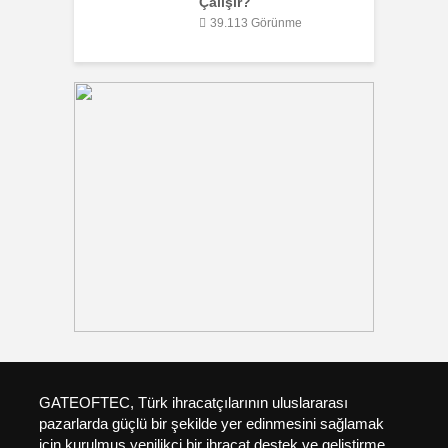
Çalışır?
39.113 Görünme
GATEOFTEC, Türk ihracatçılarının uluslararası
pazarlarda güçlü bir şekilde yer edinmesini sağlamak
için kurulmuş yenilikçi bir ihracat destek ve geliştirme