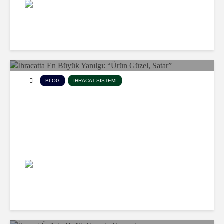
7.513 Görünme
Gateoftec
BLOG
İHRACAT SISTEMI
İhracatta En Büyük Yanılgı:
“Ürün Güzel, Satar”
10.614 Görünme
Gateoftec