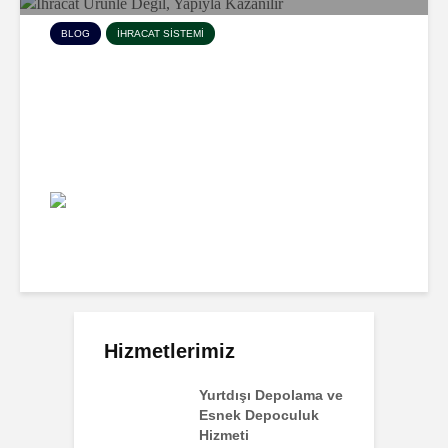
BLOG
İHRACAT SISTEMI
İhracat Ürünle Değil, Yapıyla
Kazanılır
12.080 Görünme
Gateoftec
Hizmetlerimiz
Yurtdışı Depolama ve
Esnek Depoculuk
Hizmeti