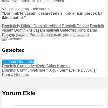
hayat standardını yükseltmek demek.
Ve işte tek tema – tek vurgu:
“Dominik’te yaşam, cesaret eden Türkler için gerçek bir
ikinci bahar.”
Dominik iş kültürü
Dominik rehberi
Dominik Türkler
Dominik
yaşam
Dominik’te yaşam maliyeti
Gateoftec
ikinci bahar
Karayip yaşamı
Punta Cana yaşam
yurt dışı yaşam
Gateoftec
Tümünü Görüntüle
Dominik Cumhuriyeti’nde Şirket Kurmak
Dominik Cumhuriyeti’nde “Küçük Sermaye ile Büyük İş”
Kurma Rehberi:
Yorum Ekle