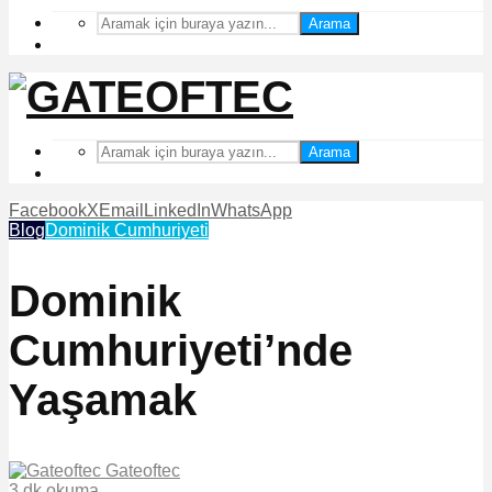
Arama
Arama
Facebook
X
Email
LinkedIn
WhatsApp
Blog
Dominik Cumhuriyeti
Dominik
Cumhuriyeti’nde
Yaşamak
Gateoftec
3 dk okuma