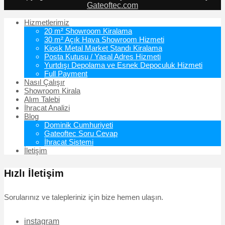
Gateoftec.com
Hizmetlerimiz
20 m² Showroom Kiralama
30 m² Açık Hava Showroom Hizmeti
Kiosk Metal Market Standı Kiralama
Posta Kutusu / Yasal Adres Hizmeti
Yurtdışı Depolama ve Esnek Depoculuk Hizmeti
Full Payment
Nasıl Çalışır
Showroom Kirala
Alım Talebi
İhracat Analizi
Blog
Dominik Cumhuriyeti
Gateoftec Soru Cevap
İhracat Sistemi
İletişim
Hızlı İletişim
Sorularınız ve talepleriniz için bize hemen ulaşın.
instagram