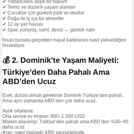
✔ Yabancılara alışık bir toplum
✔ Temiz ve düzenli yaşam alanları
✔ Çocuklar için güvenli park ve okullar
✔ Doğa ile iç içe bir atmosfer
✔ 12 ay yaz havası
✔ Spor, yürüyüş, sahil, deniz → günlük rutin
İnsan burada gerçekten hayat kalitesinin nasıl yükseldiğini
hissediyor.
💰 2. Dominik’te Yaşam Maliyeti:
Türkiye’den Daha Pahalı Ama
ABD’den Ucuz
Evet, dürüst olmak gerekirse Dominik Türkiye’den pahalı.
Ama aynı zamanda ABD’den çok daha ucuz.
Aylık ortalama:
Orta seviye ev kiraları: 800–1.500 USD
Market alışverişi: Türkiye’den pahalı ama ABD’den %30–40
daha ucuz
Araç–yakıt maliyeti: ABD seviyelerinde