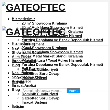
Hizmetlerimiz
20 m² Showroom Kiralama
30 m² Açık Hava Showroom Hizmeti
Kiosk Metal Market Standı Kiralama
Posta Kutusu / Yasal Adres Hizmeti
Yurtdışı Depolama ve Esnek Depoculuk Hizmeti
Hizmetlerimiz
Full Payment
20 m² Showroom Kiralama
Nasıl Çalışır
30 m² Açık Hava Showroom Hizmeti
Showroom Kirala
Kiosk Metal Market Standı Kiralama
Alım Talebi
Posta Kutusu / Yasal Adres Hizmeti
İhracat Analizi
Yurtdışı Depolama ve Esnek Depoculuk Hizmeti
Blog
Full Payment
Dominik Cumhuriyeti
Nasıl Çalışır
Gateoftec Soru Cevap
Showroom Kirala
İhracat Sistemi
Alım Talebi
İletişim
İhracat Analizi
Blog
Arama
Dominik Cumhuriyeti
Gateoftec Soru Cevap
İhracat Sistemi
İletişim